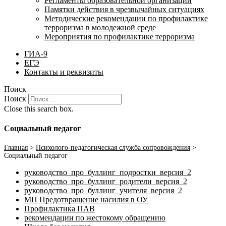
Регламенты образовательной организации
Памятки действия в чрезвычайных ситуациях
Методические рекомендации по профилактике
терроризма в молодежной среде
Мероприятия по профилактике терроризма
ГИА-9
ЕГЭ
Контакты и реквизиты
Поиск
Поиск
Close this search box.
Социальный педагог
Главная
>
Психолого-педагогическая служба сопровождения
>
Социальный педагог
руководство_про_буллинг_подростки_версия_2
руководство_про_буллинг_родители_версия_2
руководство_про_буллинг_учителя_версия_2
МП Предотвращение насилия в ОУ
Профилактика ПАВ
рекомендации по жестокому обращению