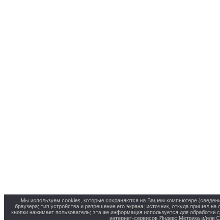
Мы используем cookies, которые сохраняются на Вашем компьютере (сведения 
браузера; тип устройства и разрешение его экрана; источник, откуда пришел на 
кнопки нажимает пользователь; эта же информация используется для обработки 
интернет-сервисов Яндекс.Метрика и/или С