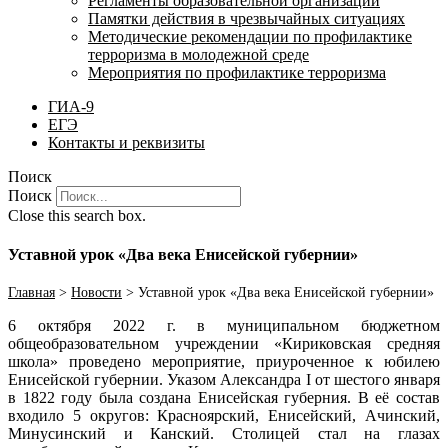
Регламенты образовательной организации
Памятки действия в чрезвычайных ситуациях
Методические рекомендации по профилактике
терроризма в молодежной среде
Мероприятия по профилактике терроризма
ГИА-9
ЕГЭ
Контакты и реквизиты
Поиск
Поиск
Close this search box.
Уставной урок «Два века Енисейской губернии»
Главная
>
Новости
>
Уставной урок «Два века Енисейской губернии»
6 октября 2022 г. в муниципальном бюджетном
общеобразовательном учреждении «Кириковская средняя
школа» проведено мероприятие, приуроченное к юбилею
Енисейской губернии. Указом Александра I от шестого января
в 1822 году была создана Енисейская губерния. В её состав
входило 5 округов: Красноярский, Енисейский, Ачинский,
Минусинский и Канский. Столицей стал на глазах