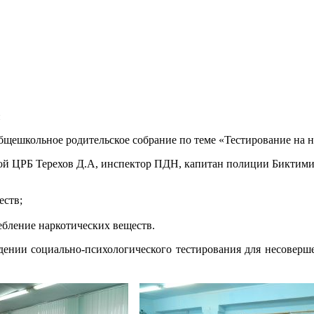
и
общешкольное родительское собрание по теме «Тестирование на н
ой ЦРБ Терехов Д.А, инспектор ПДН, капитан полиции Биктимир
еств;
ебление наркотических веществ.
едении социально-психологического тестирования для несоверш