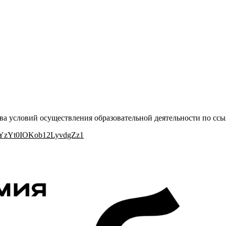
ва условий осуществления образовательной деятельности по ссы
zJYzYt0IOKob12LyvdgZz1