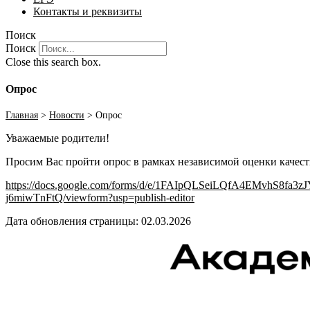
Контакты и реквизиты
Поиск
Поиск
Close this search box.
Опрос
Главная
>
Новости
>
Опрос
Уважаемые родители!
Просим Вас пройти опрос в рамках независимой оценки качест
https://docs.google.com/forms/d/e/1FAIpQLSeiLQfA4EMvhS8fa3
j6miwTnFtQ/viewform?usp=publish-editor
Дата обновления страницы: 02.03.2026