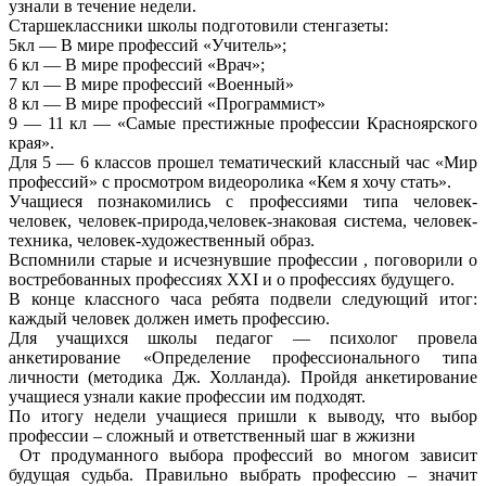
узнали в течение недели.
Старшеклассники школы подготовили стенгазеты:
5кл — В мире профессий «Учитель»;
6 кл — В мире профессий «Врач»;
7 кл — В мире профессий «Военный»
8 кл — В мире профессий «Программист»
9 — 11 кл — «Самые престижные профессии Красноярского
края».
Для 5 — 6 классов прошел тематический классный час «Мир
профессий» с просмотром видеоролика «Кем я хочу стать».
Учащиеся познакомились с профессиями типа человек-
человек, человек-природа,человек-знаковая система, человек-
техника, человек-художественный образ.
Вспомнили старые и исчезнувшие профессии , поговорили о
востребованных профессиях XXI и о профессиях будущего.
В конце классного часа ребята подвели следующий итог:
каждый человек должен иметь профессию.
Для учащихся школы педагог — психолог провела
анкетирование «Определение профессионального типа
личности (методика Дж. Холланда). Пройдя анкетирование
учащиеся узнали какие профессии им подходят.
По итогу недели учащиеся пришли к выводу, что выбор
профессии – сложный и ответственный шаг в жжизни
От продуманного выбора профессий во многом зависит
будущая судьба. Правильно выбрать профессию – значит