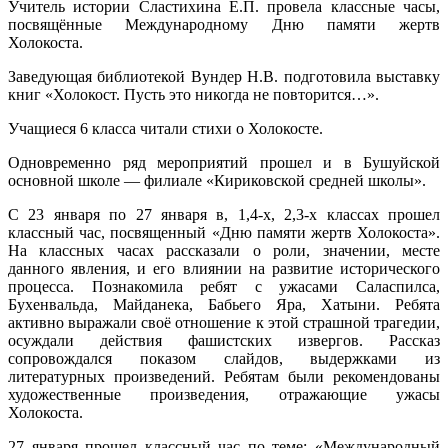
Учитель истории Сластихина Е.П. провела классные часы,
посвящённые Международному Дню памяти жертв
Холокоста.
Заведующая библиотекой Вундер Н.В. подготовила выставку
книг «Холокост. Пусть это никогда не повторится…».
Учащиеся 6 класса читали стихи о Холокосте.
Одновременно ряд мероприятий прошел и в Бушуйской
основной школе — филиале «Кириковской средней школы».
С 23 января по 27 января в, 1,4-х, 2,3-х классах прошел
классный час, посвященный «Дню памяти жертв Холокоста».
На классных часах рассказали о роли, значении, месте
данного явления, и его влиянии на развитие исторического
процесса. Познакомила ребят с ужасами Саласпилса,
Бухенвальда, Майданека, Бабьего Яра, Хатыни. Ребята
активно выражали своё отношение к этой страшной трагедии,
осуждали действия фашистских извергов. Рассказ
сопровождался показом слайдов, выдержками из
литературных произведений. Ребятам были рекомендованы
художественные произведения, отражающие ужасы
Холокоста.
27 января прошел классный час по теме: «Международный