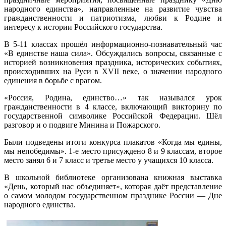
народного единства», направленные на развитие чувства
гражданственности и патриотизма, любви к Родине и
интересу к истории Российского государства.
В 5-11 классах прошёл информационно-познавательный час
«В единстве наша сила». Обсуждались вопросы, связанные с
историей возникновения праздника, исторических событиях,
происходивших на Руси в XVII веке, о значении народного
единения в борьбе с врагом.
«Россия, Родина, единство…» так назывался урок
гражданственности в 4 классе, включающий викторину по
государственной символике Российской Федерации. Шёл
разговор и о подвиге Минина и Пожарского.
Были подведены итоги конкурса плакатов «Когда мы едины,
мы непобедимы». 1-е место присуждено 8 и 9 классам, второе
место занял 6 и 7 класс и третье место у учащихся 10 класса.
В школьной библиотеке организована книжная выставка
«День, который нас объединяет», которая даёт представление
о самом молодом государственном празднике России — Дне
народного единства.