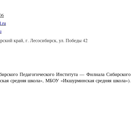
06
l.ru
u
рский край, г. Лесосибирск, ул. Победы 42
сибирского Педагогического Института — Филиала Сибирского
ская средняя школа», МБОУ «Икшурминская средняя школа»).