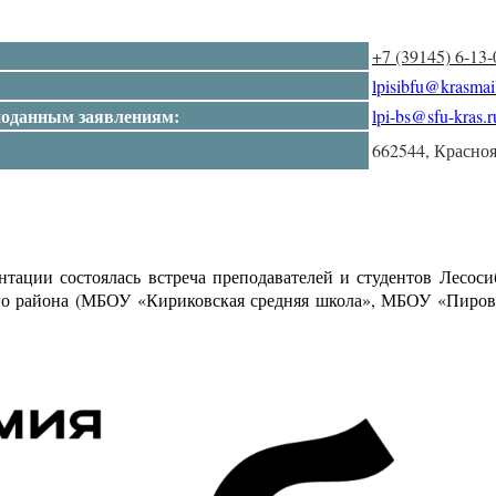
+7 (39145) 6-13-
lpisibfu@krasmai
 поданным заявлениям:
lpi-bs@sfu-kras.r
662544, Красноя
нтации состоялась встреча преподавателей и студентов Лесо
го района (МБОУ «Кириковская средняя школа», МБОУ «Пиров